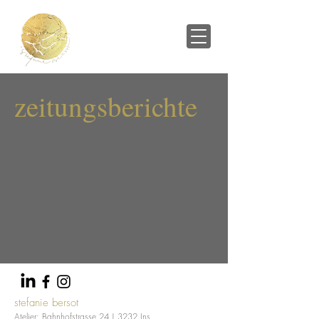
zeitungsberichte
stefanie bersot
Atelier: Bahnhofstrasse
24
| 3232 Ins