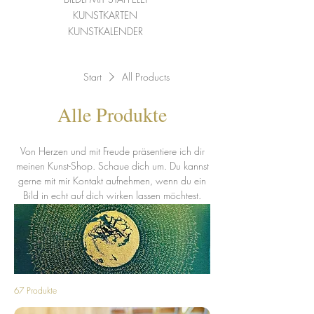
KUNSTKARTEN
KUNSTKALENDER
Start
All Products
Alle Produkte
Von Herzen und mit Freude präsentiere ich dir
meinen Kunst-Shop. Schaue dich um. Du kannst
gerne mit mir Kontakt aufnehmen, wenn du ein
Bild in echt auf dich wirken lassen möchtest.
67 Produkte