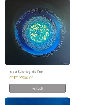
In der Ruhe liegt die Kraft
Preis
CHF 2'500.00
verkauft