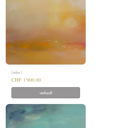
Liebe I
Preis
CHF 1'900.00
verkauft