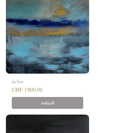
La Vue
Preis
CHF 1'800.00
verkauft