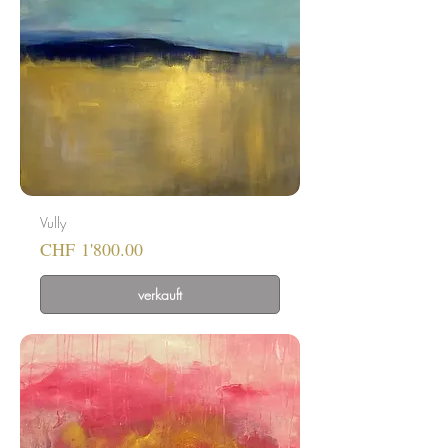
Vully
Preis
CHF 1'800.00
verkauft