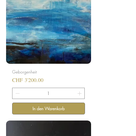
Geborgenheit
Preis
CHF 3'200.00
In den Warenkorb