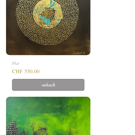
Mut
Preis
CHF 550.00
verkauft